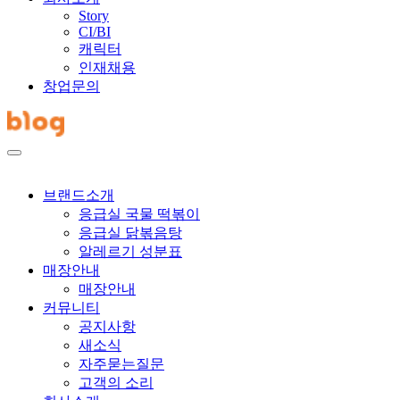
Story
CI/BI
캐릭터
인재채용
창업문의
브랜드소개
응급실 국물 떡볶이
응급실 닭볶음탕
알레르기 성분표
매장안내
매장안내
커뮤니티
공지사항
새소식
자주묻는질문
고객의 소리