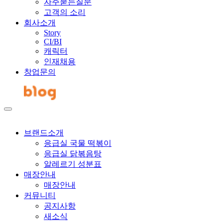
자주묻는질문
고객의 소리
회사소개
Story
CI/BI
캐릭터
인재채용
창업문의
브랜드소개
응급실 국물 떡볶이
응급실 닭볶음탕
알레르기 성분표
매장안내
매장안내
커뮤니티
공지사항
새소식