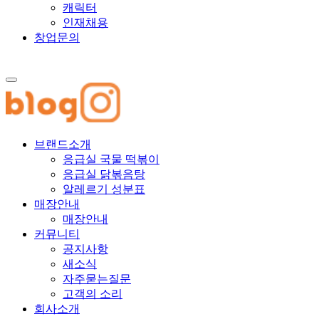
캐릭터
인재채용
창업문의
브랜드소개
응급실 국물 떡볶이
응급실 닭볶음탕
알레르기 성분표
매장안내
매장안내
커뮤니티
공지사항
새소식
자주묻는질문
고객의 소리
회사소개