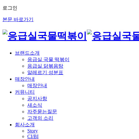
로그인
본문 바로가기
브랜드소개
응급실 국물 떡볶이
응급실 닭볶음탕
알레르기 성분표
매장안내
매장안내
커뮤니티
공지사항
새소식
자주묻는질문
고객의 소리
회사소개
Story
CI/BI