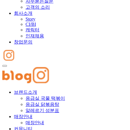
자주묻는질문
고객의 소리
회사소개
Story
CI/BI
캐릭터
인재채용
창업문의
브랜드소개
응급실 국물 떡볶이
응급실 닭볶음탕
알레르기 성분표
매장안내
매장안내
커뮤니티