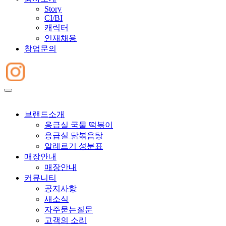
Story
CI/BI
캐릭터
인재채용
창업문의
브랜드소개
응급실 국물 떡볶이
응급실 닭볶음탕
알레르기 성분표
매장안내
매장안내
커뮤니티
공지사항
새소식
자주묻는질문
고객의 소리