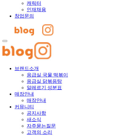
캐릭터
인재채용
창업문의
브랜드소개
응급실 국물 떡볶이
응급실 닭볶음탕
알레르기 성분표
매장안내
매장안내
커뮤니티
공지사항
새소식
자주묻는질문
고객의 소리