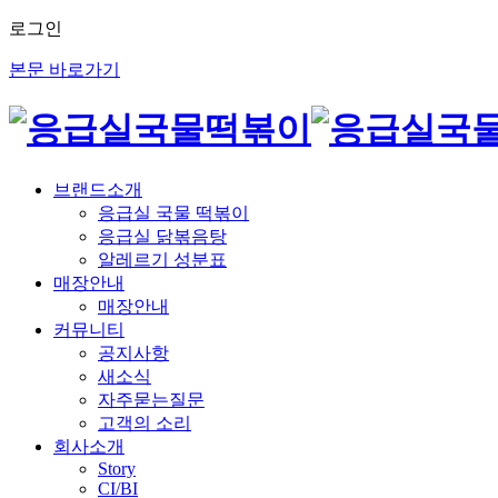
로그인
본문 바로가기
브랜드소개
응급실 국물 떡볶이
응급실 닭볶음탕
알레르기 성분표
매장안내
매장안내
커뮤니티
공지사항
새소식
자주묻는질문
고객의 소리
회사소개
Story
CI/BI